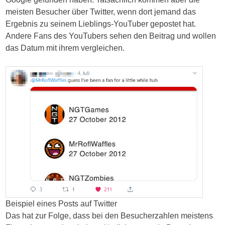
in
meisten Besucher über Twitter, wenn dort jemand das
testing
Ergebnis zu seinem Lieblings-YouTuber gepostet hat.
expert
Andere Fans des YouTubers sehen den Beitrag und wollen
will,
das Datum mit ihrem vergleichen.
in
the
interesting
bias,
found
those
FDA
that
are
developing
to
the
Beispiel eines Posts auf Twitter
particular
Das hat zur Folge, dass bei den Besucherzahlen meistens
and