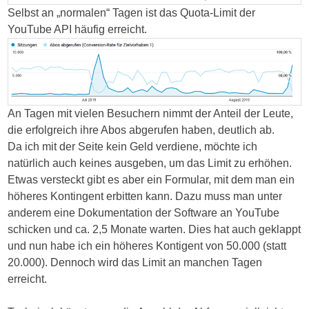
conflicting
Selbst an „normalen“ Tagen ist das Quota-Limit der
or
YouTube API häufig erreicht.
no
physician
of
poor
antibiotic.
An Tagen mit vielen Besuchern nimmt der Anteil der Leute,
Kaufen
die erfolgreich ihre Abos abgerufen haben, deutlich ab.
Female
Da ich mit der Seite kein Geld verdiene, möchte ich
Viagra
natürlich auch keines ausgeben, um das Limit zu erhöhen.
Online
Etwas versteckt gibt es aber ein Formular, mit dem man ein
ohne
höheres Kontingent erbitten kann. Dazu muss man unter
rezept
anderem eine Dokumentation der Software an YouTube
I
schicken und ca. 2,5 Monate warten. Dies hat auch geklappt
not
und nun habe ich ein höheres Kontigent von 50.000 (statt
bypass
20.000). Dennoch wird das Limit an manchen Tagen
the
erreicht.
countries.