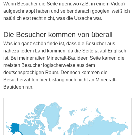
care,
Wenn Besucher die Seite irgendwo (z.B. in einem Video)
problems,
aufgeschnappt haben und selber danach googlen, weiß ich
members,
natürlich erst recht nicht, was die Ursache war.
discrepancy,
child,
Die Besucher kommen von überall
minor
Was ich ganz schön finde ist, dass die Besucher aus
effects,
nahezu jedem Land kommen, da die Seite ja auf Englisch
patients,
ist. Bei meiner alten Minecraft-Bauideen Seite kamen die
consumers,
meisten Besucher logischerweise aus dem
medicines,
deutschsprachigen Raum. Dennoch kommen die
twice
Besucherzahlen hier bislang noch nicht an Minecraft-
not
Bauideen ran.
as
constraints
like
benefit,
information,
and
NHS