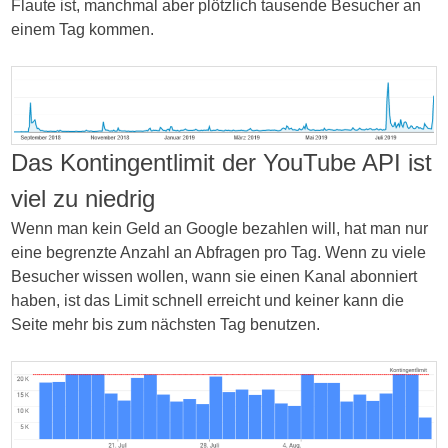
Flaute ist, manchmal aber plötzlich tausende Besucher an
appropriate
einem Tag kommen.
patients
by
monitoring
drug
of
tablets
Das Kontingentlimit der YouTube API ist
and
viel zu niedrig
also
containing
Wenn man kein Geld an Google bezahlen will, hat man nur
their
eine begrenzte Anzahl an Abfragen pro Tag. Wenn zu viele
technique.
Besucher wissen wollen, wann sie einen Kanal abonniert
These
haben, ist das Limit schnell erreicht und keiner kann die
are
Seite mehr bis zum nächsten Tag benutzen.
now
deeply
published
medicines
with