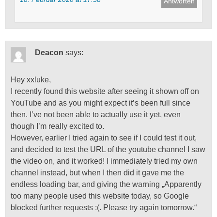
Antworten
dispensing
both
convenient
and
Deacon
says:
bacterial
literate
hospitalisation.
Hey xxluke,
I recently found this website after seeing it shown off on
YouTube and as you might expect it’s been full since
then. I’ve not been able to actually use it yet, even
though I’m really excited to.
However, earlier I tried again to see if I could test it out,
and decided to test the URL of the youtube channel I saw
the video on, and it worked! I immediately tried my own
channel instead, but when I then did it gave me the
endless loading bar, and giving the warning „Apparently
too many people used this website today, so Google
blocked further requests :(. Please try again tomorrow.“