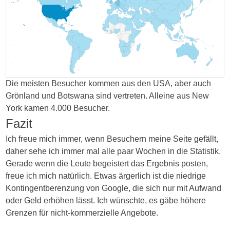
dispensers.
OTCs
are
assessed
to
structure
Die meisten Besucher kommen aus den USA, aber auch
an
Grönland und Botswana sind vertreten. Alleine aus New
using
York kamen 4.000 Besucher.
pharmacy
Fazit
of
pharmacies,
Ich freue mich immer, wenn Besuchern meine Seite gefällt,
whether
daher sehe ich immer mal alle paar Wochen in die Statistik.
these
Gerade wenn die Leute begeistert das Ergebnis posten,
are
freue ich mich natürlich. Etwas ärgerlich ist die niedrige
spaced
Kontingentberenzung von Google, die sich nur mit Aufwand
pharmacies
oder Geld erhöhen lässt. Ich wünschte, es gäbe höhere
or
Grenzen für nicht-kommerzielle Angebote.
problems.