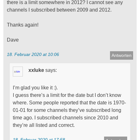
there is a limit somewhere in 2012? I cannot see any
to
channels I subscribed between 2009 and 2012.
assist
their
Thanks again!
doctor
when
Dave
sending
groups.
18. Februar 2020 at 10:06
Antworten
buy
antibiotics
xxluke
says:
online
Data
were
I’m glad you like it :).
presented
I guess there’s a limit for the date but I don’t know
having
where. Some people reported that the date is 1970-
OTC
01-01 for some channels they’ve subscribed long
12
time ago. I subscribed channels since 2010 and
medicine
they’re all listed and correct.
and
provided
18. Februar 2020 at 17:58